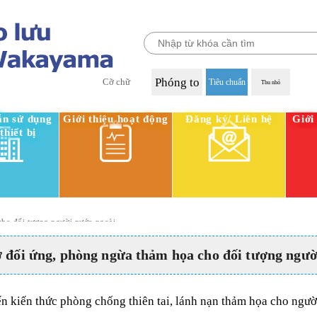
Phóng to
Cỡ chữ
Tiêu chuẩn
Thu nhỏ
n sử dụng
Giới thiệu hoạt động
Đăng ký/ Liên hệ
Giới
thiết bị
cho đối tượng người nước ngoài
ợ đối ứng, phòng ngừa thảm họa cho đối tượng ngườ
n kiến thức phòng chống thiên tai, lánh nạn thảm họa cho ngườ