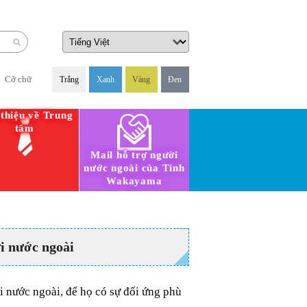
Cỡ chữ
Trắng
Xanh
Vàng
Đen
 thiệu về Trung
tâm
Mail hỗ trợ người
nước ngoài của Tỉnh
Wakayama
i nước ngoài
i nước ngoài, để họ có sự đối ứng phù