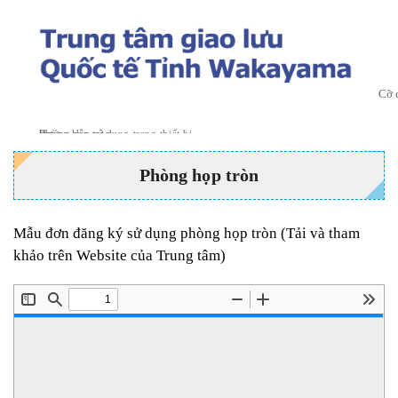
Cỡ 
top
»
Hướng dẫn sử dụng trang thiết bị
»
Phòng họp tròn
Phòng họp tròn
Mẫu đơn đăng ký sử dụng phòng họp tròn (Tải và tham
khảo trên Website của Trung tâm)