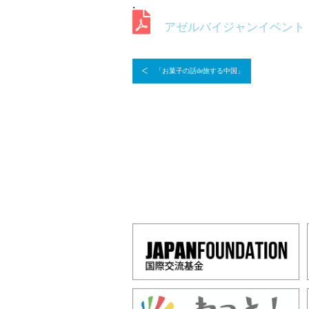
.
アゼルバイジャンイベント
<
「お菓子の話de旅する中国」