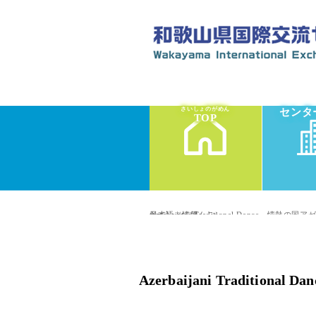
さいしょのがめん
センタ
TOP
top
»
イベント情報
»
日本語（にほんご）
»
Azerbaijani Traditional Danc
Azerbaijani Tradi