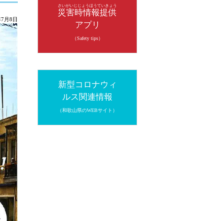
さいがいじじょうほうていきょう
災害時情報提供
年7月8日
アプリ
（Safety tips）
新型コロナウィ
ルス関連情報
（和歌山県のWEBサイト）