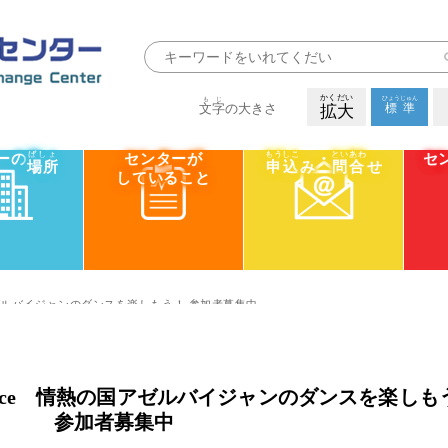
かくだい
もじ
ひょうじゅん
標準
文字
の大きさ
拡大
ばしょ
もうしこ
といあわ
ーの
センターが
・
セ
場所
申込
み
問合
せ
していること
e 情熱の国アゼルバイジャンのダンスを楽しもう！ 参加者募集中
tional Dance 情熱の国アゼルバイジャンのダンスを楽し
参加者募集中