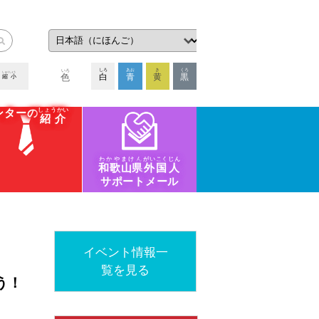
いろ
しろ
あお
き
くろ
しゅくしょう
白
青
黄
黒
色
縮小
しょうかい
ンターの
紹介
わかやまけん
がいこくじん
和歌山県
外国人
サポートメール
イベント情報一
覧を見る
もう！