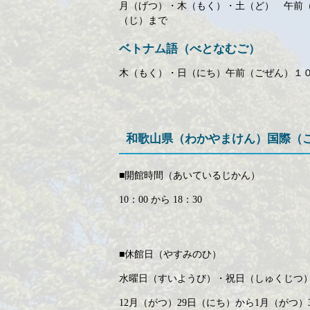
月（げつ）・木（もく）・土（ど） 午前
（じ）まで
ベトナム語（べとなむご）
木（もく）・日（にち）午前（ごぜん）１
和歌山県（わかやまけん）国際（
■開館時間（あいているじかん）
10：00 から 18：30
■休館日（やすみのひ）
水曜日（すいようび）・祝日（しゅくじつ
12月（がつ）29日（にち）から1月（がつ）