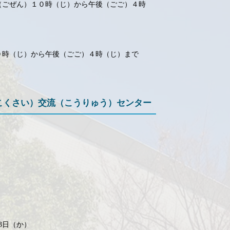
（ごぜん）１０時（じ）から午後（ごご）４時
０時（じ）から午後（ごご）４時（じ）まで
こくさい）交流（こうりゅう）センター
）
3日（か）