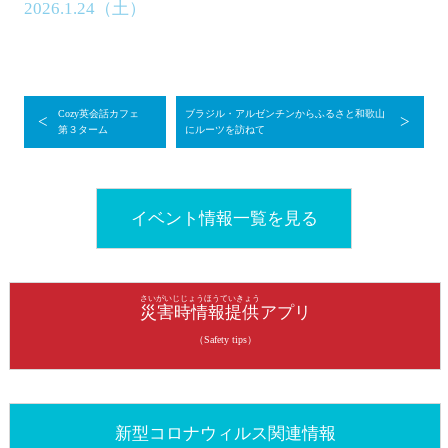
2026.1.24（土）
Cozy英会話カフェ
ブラジル・アルゼンチンからふるさと和歌山
<
>
第３ターム
にルーツを訪ねて
イベント情報一覧を見る
さいがいじじょうほうていきょう
災害時情報提供
アプリ
（Safety tips）
新型コロナウィルス関連情報