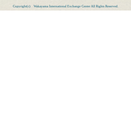
Copyright(c) Wakayama International Exchange Center All Rights Reserved.