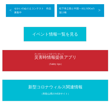
せかいのぬりえコンテスト 作品
松下幸之助と中国～AIとSDGsの
<
>
募集中
架け橋
イベント情報一覧を見る
さいがいじじょうほうていきょう
災害時情報提供
アプリ
（Safety tips）
新型コロナウィルス関連情報
（和歌山県のWEBサイト）