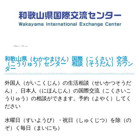
top
»
フッター
和歌山県（わかやまけん）国際（こくさい）交流
（こうりゅう）センター 相談（そうだん）カウン
ター
外国人（がいこくじん）の生活相談（せいかつそうだ
ん）、日本人（にほんじん）の国際交流（こくさいこ
うりゅう）の相談ができます。予約（よやく）してく
ださい
水曜日（すいようび）・祝日（しゅくじつ）を除（の
ぞ）く毎日（まいにち）