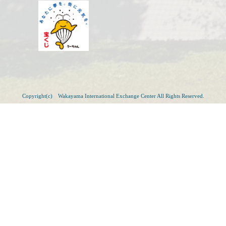
Copyright(c) Wakayama International Exchange Center All Rights Reserved.